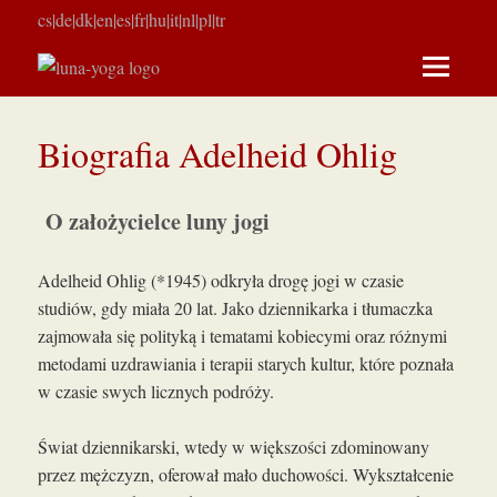
cs
|
de
|
dk
|
en
|
es
|
fr
|
hu
|
it
|
nl
|
pl
|
tr
MENU
I
Biografia Adelheid Ohlig
WIDGETY
O założycielce luny jogi
Adelheid Ohlig (*1945) odkryła drogę jogi w czasie
studiów, gdy miała 20 lat. Jako dziennikarka i tłumaczka
zajmowała się polityką i tematami kobiecymi oraz różnymi
metodami uzdrawiania i terapii starych kultur, które poznała
w czasie swych licznych podróży.
Świat dziennikarski, wtedy w większości zdominowany
przez mężczyzn, oferował mało duchowości. Wykształcenie