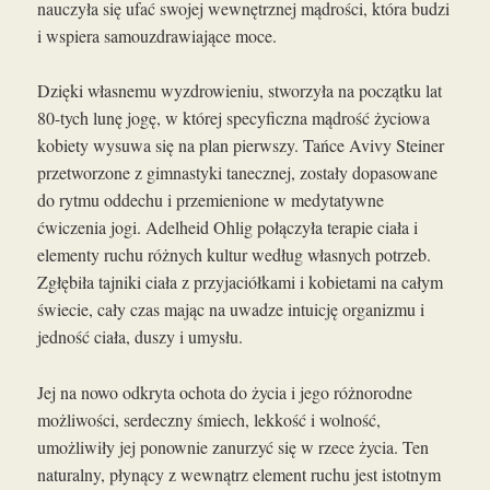
nauczyła się ufać swojej wewnętrznej mądrości, która budzi
i wspiera samouzdrawiające moce.
Dzięki własnemu wyzdrowieniu, stworzyła na początku lat
80-tych lunę jogę, w której specyficzna mądrość życiowa
kobiety wysuwa się na plan pierwszy. Tańce Avivy Steiner
przetworzone z gimnastyki tanecznej, zostały dopasowane
do rytmu oddechu i przemienione w medytatywne
ćwiczenia jogi. Adelheid Ohlig połączyła terapie ciała i
elementy ruchu różnych kultur według własnych potrzeb.
Zgłębiła tajniki ciała z przyjaciółkami i kobietami na całym
świecie, cały czas mając na uwadze intuicję organizmu i
jedność ciała, duszy i umysłu.
Jej na nowo odkryta ochota do życia i jego różnorodne
możliwości, serdeczny śmiech, lekkość i wolność,
umożliwiły jej ponownie zanurzyć się w rzece życia. Ten
naturalny, płynący z wewnątrz element ruchu jest istotnym